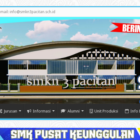
-mail: info@smkn3pacitan.sch.id
Jurusan
Informasi
Alumni
Unit Produksi
Info