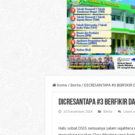
Home
/
Berita
/
DICRESANTAPA #3 BERFIKIR 
DICRESANTAPA #3 BERFIKIR D
20 Desember 2024
Berita
Leave 
Halo sobat OSIS semuanya salam sejahtera un
menyelenggarakan Class Meeting yang bertem