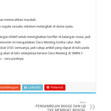
is dan memecahkan masalah.
 segala sesuatu sebelum melangkah di dunia nyata.
gat efektif untuk meningkatkan berfikir di kalangan siswa. Jadi
emester ini mengadakan Class Meeting lomba catur. Nah
at OSIS semuanya, jadi cukup artikel yang dapat di tulis pada
yang akan di tulis selanjutnya karena Class Meeting di SMKN 3
 – seru pastinya.
Stumbleupon
LinkedIn
Pinterest
Next
PENGAMBILAN BADGE DAN UJI
TKK MEMBUAT MENTAL