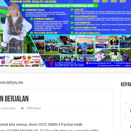
DAN BERJALAN
KEPA
AN BERJALAN
a comment
149 Views
tuk kita semua, disini OSIS SMKN 3 Pacitan telah
a DICRESANTAPA #3. Di Class Meeting ini, sangat berfikir