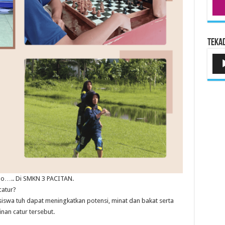
Tekad
Pem
Aud
lho….. Di SMKN 3 PACITAN.
catur?
iswa tuh dapat meningkatkan potensi, minat dan bakat serta
an catur tersebut.