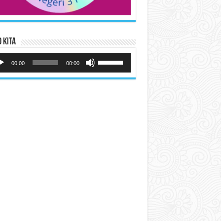
 Kita
utar
Gunakan
io
Anak
00:00
00:00
Panah
Atas/Bawah
untuk
menaikkan
atau
menurunkan
volume.