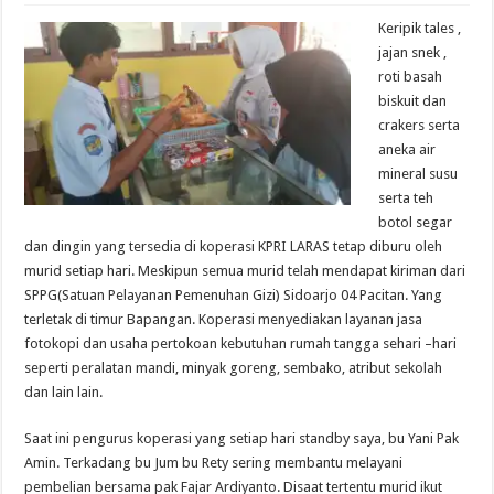
Keripik tales ,
jajan snek ,
roti basah
biskuit dan
crakers serta
aneka air
mineral susu
serta teh
botol segar
dan dingin yang tersedia di koperasi KPRI LARAS tetap diburu oleh
murid setiap hari. Meskipun semua murid telah mendapat kiriman dari
SPPG(Satuan Pelayanan Pemenuhan Gizi) Sidoarjo 04 Pacitan. Yang
terletak di timur Bapangan. Koperasi menyediakan layanan jasa
fotokopi dan usaha pertokoan kebutuhan rumah tangga sehari –hari
seperti peralatan mandi, minyak goreng, sembako, atribut sekolah
dan lain lain.
Saat ini pengurus koperasi yang setiap hari standby saya, bu Yani Pak
Amin. Terkadang bu Jum bu Rety sering membantu melayani
pembelian bersama pak Fajar Ardiyanto. Disaat tertentu murid ikut