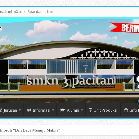
mail: info@smkn3pacitan.sch.id
Jurusan
Informasi
Alumni
Unit Produksi
Info