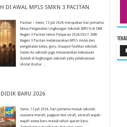
H DI AWAL MPLS SMKN 3 PACITAN
Pacitan – Senin, 13 Juli 2026 merupakan hari pertama
Masa Pengenalan Lingkungan Sekolah (MPLS) di SMK
Negeri 3 Pacitan tahun Pelajaran 2026/2027. SMK
Tekad
Negeri 3 Pacitan melaksanakan MPLS mulai dari
pengenalan kelas, guru, maupun fasilitas sekolah.
Pem
Aud
Selain itu sekolah juga menanamkan kebiasaan
ibadah di lingkungan sekolah yaitu pelaksanaan
sholat dzuhur …
DIDIK BARU 2026
Senin, 13 Juli 2026, hari pertama masuk sekolah,
suasana meriah, pagipun ikut cerah, secerah wajah-
wajah siswa baru masuk tahun ajaran baru.
Tampilannya masih lugu dan unyu-unyu.