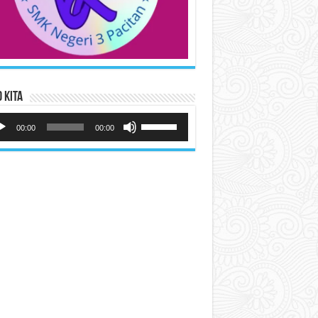
 Kita
utar
Gunakan
io
Anak
00:00
00:00
Panah
Atas/Bawah
untuk
menaikkan
atau
menurunkan
volume.