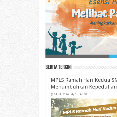
Melihat Pameran Lu
Seni merupakan salah satu me
Berita Terkini
MPLS Ramah Hari Kedua SMK
Menumbuhkan Kepedulian, 
14 Juli 2026
0
188