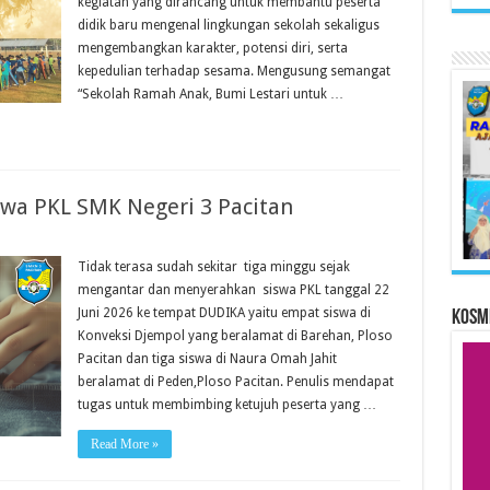
kegiatan yang dirancang untuk membantu peserta
didik baru mengenal lingkungan sekolah sekaligus
mengembangkan karakter, potensi diri, serta
kepedulian terhadap sesama. Mengusung semangat
“Sekolah Ramah Anak, Bumi Lestari untuk …
swa PKL SMK Negeri 3 Pacitan
Tidak terasa sudah sekitar tiga minggu sejak
mengantar dan menyerahkan siswa PKL tanggal 22
Juni 2026 ke tempat DUDIKA yaitu empat siswa di
KOSM
Konveksi Djempol yang beralamat di Barehan, Ploso
Pacitan dan tiga siswa di Naura Omah Jahit
beralamat di Peden,Ploso Pacitan. Penulis mendapat
tugas untuk membimbing ketujuh peserta yang …
Read More »