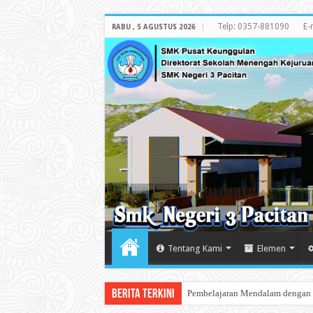
Telp: 0357-881090
E-
RABU , 5 AGUSTUS 2026
Tentang Kami
Elemen
Berita Terkini
Melihat Pameran Lukisan u