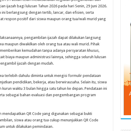
n ijazah bagi lulusan Tahun 2026 pada hari Senin, 29 Juni 2026.
 ini berlangsung dengan tertib, lancar, dan efisien, serta
t respon positif dari siswa maupun orang tua/wali murid yang
laksanaannya, pengambilan ijazah dapat dilakukan langsung
wa maupun diwakilkan oleh orang tua atau wali murid. Pihak
 memberikan kemudahan tanpa adanya persyaratan khusus,
kait biaya maupun administrasi lainnya, sehingga seluruh lulusan
engambil ijazah dengan mudah.
a terlebih dahulu diminta untuk mengisi formulir pendataan
anjutkan pendidikan, bekerja, atau berwirausaha. Selain itu, siswa
 kurun waktu 3 bulan hingga satu tahun ke depan. Pendataan ini
 serta sebagai bahan evaluasi dan pengembangan program
kan mendapatkan QR Code yang digunakan sebagai bukti
ambilan, siswa atau orang tua cukup menunjukkan QR Code
lum untuk dilakukan pemindaian.