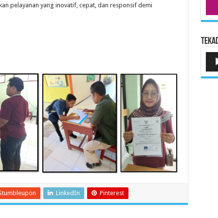
an pelayanan yang inovatif, cepat, dan responsif demi
Tekad
Pem
Aud
Stumbleupon
LinkedIn
Pinterest