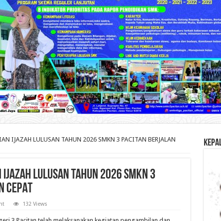
N IJAZAH LULUSAN TAHUN 2026 SMKN 3 PACITAN BERJALAN
KEPA
 IJAZAH LULUSAN TAHUN 2026 SMKN 3
N CEPAT
nt
132 Views
eri 3 Pacitan telah melaksanakan kegiatan pengambilan dan