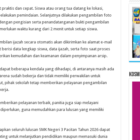
praktis dan cepat. Siswa atau orang tua datang ke lokasi,
lakukan pemindaian. Selanjutnya dilakukan pengambilan foto
n dengan pengisian serta penandatanganan bukti pengambilan
emerlukan waktu kurang dari 2 menit untuk setiap siswa.
mbilan ijazah secara otomatis akan dikirimkan ke alamat e-mail
erisi data lengkap siswa, data ijazah, serta foto saat proses
rikan kemudahan dan keamanan dalam penyimpanan arsip.
rdapat beberapa kendala yang dihadapi, di antaranya masih ada
KOSM
rena sudah bekerja dan tidak memiliki perwakilan untuk
but, pihak sekolah tetap memberikan pelayanan pengambilan
kerja.
erikan pelayanan terbaik, panitia juga siap melayani
la diperlukan, guna memudahkan para lulusan yang memiliki
rapkan seluruh lulusan SMK Negeri 3 Pacitan Tahun 2026 dapat
nting untuk melanjutkan pendidikan maupun memasuki dunia