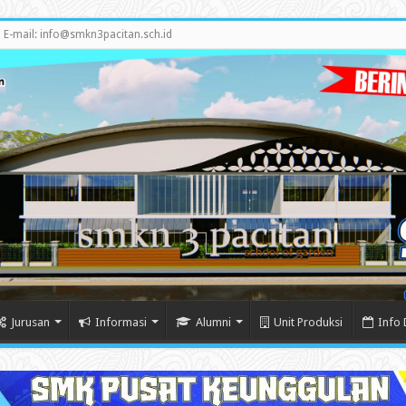
E-mail: info@smkn3pacitan.sch.id
Jurusan
Informasi
Alumni
Unit Produksi
Info