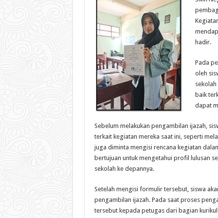
pembagia
Kegiatan
mendapa
hadir.
Pada pe
oleh sis
sekolah
baik ter
dapat m
Sebelum melakukan pengambilan ijazah, sisw
terkait kegiatan mereka saat ini, seperti mel
juga diminta mengisi rencana kegiatan dalam
bertujuan untuk mengetahui profil lulusan
sekolah ke depannya.
Setelah mengisi formulir tersebut, siswa a
pengambilan ijazah. Pada saat proses peng
tersebut kepada petugas dari bagian kuriku