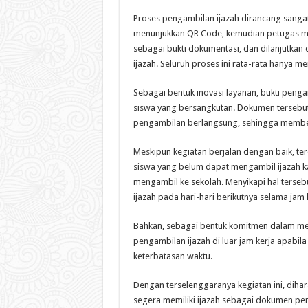
Proses pengambilan ijazah dirancang sangat 
menunjukkan QR Code, kemudian petugas me
sebagai bukti dokumentasi, dan dilanjutka
ijazah. Seluruh proses ini rata-rata hanya m
Sebagai bentuk inovasi layanan, bukti penga
siswa yang bersangkutan. Dokumen tersebut b
pengambilan berlangsung, sehingga membe
Meskipun kegiatan berjalan dengan baik, te
siswa yang belum dapat mengambil ijazah ka
mengambil ke sekolah. Menyikapi hal terse
ijazah pada hari-hari berikutnya selama jam 
Bahkan, sebagai bentuk komitmen dalam memb
pengambilan ijazah di luar jam kerja apabi
keterbatasan waktu.
Dengan terselenggaranya kegiatan ini, diha
segera memiliki ijazah sebagai dokumen pe