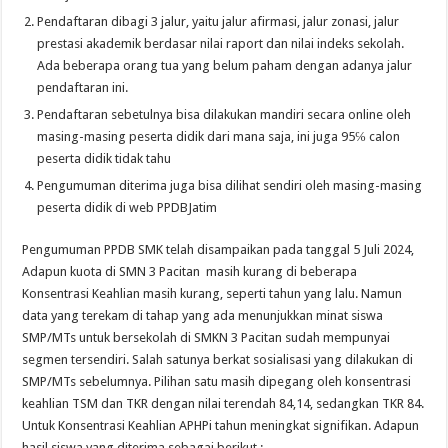
Pendaftaran dibagi 3 jalur, yaitu jalur afirmasi, jalur zonasi, jalur
prestasi akademik berdasar nilai raport dan nilai indeks sekolah.
Ada beberapa orang tua yang belum paham dengan adanya jalur
pendaftaran ini.
Pendaftaran sebetulnya bisa dilakukan mandiri secara online oleh
masing-masing peserta didik dari mana saja, ini juga 95℅ calon
peserta didik tidak tahu
Pengumuman diterima juga bisa dilihat sendiri oleh masing-masing
peserta didik di web PPDBJatim
Pengumuman PPDB SMK telah disampaikan pada tanggal 5 Juli 2024,
Adapun kuota di SMN 3 Pacitan masih kurang di beberapa
Konsentrasi Keahlian masih kurang, seperti tahun yang lalu. Namun
data yang terekam di tahap yang ada menunjukkan minat siswa
SMP/MTs untuk bersekolah di SMKN 3 Pacitan sudah mempunyai
segmen tersendiri. Salah satunya berkat sosialisasi yang dilakukan di
SMP/MTs sebelumnya. Pilihan satu masih dipegang oleh konsentrasi
keahlian TSM dan TKR dengan nilai terendah 84,14, sedangkan TKR 84.
Untuk Konsentrasi Keahlian APHPi tahun meningkat signifikan. Adapun
hasil siswa yang diterima sebagai berikut :