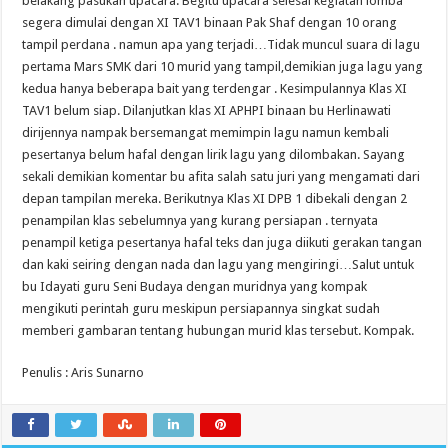
belakang pasukan upacara. Begitu upacara selesai kegiatan lomba
segera dimulai dengan XI TAV1 binaan Pak Shaf dengan 10 orang
tampil perdana . namun apa yang terjadi…Tidak muncul suara di lagu
pertama Mars SMK dari 10 murid yang tampil,demikian juga lagu yang
kedua hanya beberapa bait yang terdengar . Kesimpulannya Klas XI
TAV1 belum siap. Dilanjutkan klas XI APHPI binaan bu Herlinawati
dirijennya nampak bersemangat memimpin lagu namun kembali
pesertanya belum hafal dengan lirik lagu yang dilombakan. Sayang
sekali demikian komentar bu afita salah satu juri yang mengamati dari
depan tampilan mereka. Berikutnya Klas XI DPB 1 dibekali dengan 2
penampilan klas sebelumnya yang kurang persiapan . ternyata
penampil ketiga pesertanya hafal teks dan juga diikuti gerakan tangan
dan kaki seiring dengan nada dan lagu yang mengiringi…Salut untuk
bu Idayati guru Seni Budaya dengan muridnya yang kompak
mengikuti perintah guru meskipun persiapannya singkat sudah
memberi gambaran tentang hubungan murid klas tersebut. Kompak.
Penulis : Aris Sunarno