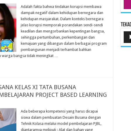
Adalah fakta bahwa tindakan korupsi membawa
dampak negatif dalam kehidupan bernegara dan
kehidupan masyarakat. Dalam konteks bernegara
Tekad
jelas korupsi memporak porandakan sendi-sendi
keadilan dan mengorbankan kepentingan bangsa,
Pem
sehingga pertumbuhan, perkembangan dan
Aud
kemajuan yang dibangun dalam berbagai program
pembangunan menjadi terhambat bahkan
n warga bangsa tidak meningkat …
ANA KELAS XI TATA BUSANA
BELAJARAN PROJECT BASED LEARNING
Ada beberapa kompetensi yang harus dicapai
siswa dalam pembuatan Desain Busana dengan
Tehnik Kolasa melalui model pembelajaran PJBL,
diantaramya meliputi : Alat dan bahan yang