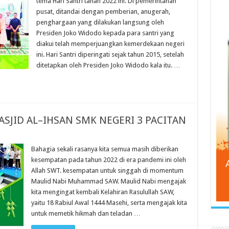
tema Hari Santri tahan 2022 ini. Di pemerintahan
pusat, ditandai dengan pemberian, anugerah,
penghargaan yang dilakukan langsung oleh
Presiden Joko Widodo kepada para santri yang
diakui telah memperjuangkan kemerdekaan negeri
ini. Hari Santri diperingati sejak tahun 2015, setelah
ditetapkan oleh Presiden Joko Widodo kala itu. …
SJID AL–IHSAN SMK NEGERI 3 PACITAN
Bahagia sekali rasanya kita semua masih diberikan
kesempatan pada tahun 2022 di era pandemi ini oleh
Allah SWT. kesempatan untuk singgah di momentum
Maulid Nabi Muhammad SAW. Maulid Nabi mengajak
kita mengingat kembali Kelahiran Rasulullah SAW,
yaitu 18 Rabiul Awal 1444 Masehi, serta mengajak kita
untuk memetik hikmah dan teladan …