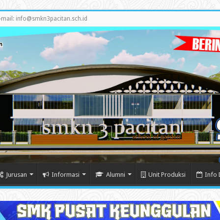
-mail: info@smkn3pacitan.sch.id
Jurusan
Informasi
Alumni
Unit Produksi
Info