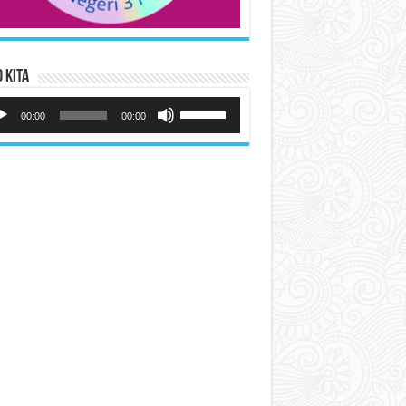
 Kita
utar
Gunakan
io
Anak
00:00
00:00
Panah
Atas/Bawah
untuk
menaikkan
atau
menurunkan
volume.