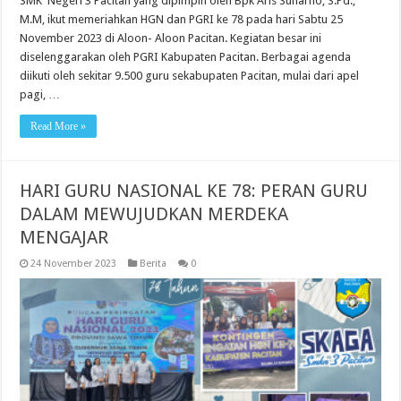
SMK Negeri 3 Pacitan yang dipimpin oleh Bpk Aris Sunarno, S.Pd.,
M.M, ikut memeriahkan HGN dan PGRI ke 78 pada hari Sabtu 25
November 2023 di Aloon- Aloon Pacitan. Kegiatan besar ini
diselenggarakan oleh PGRI Kabupaten Pacitan. Berbagai agenda
diikuti oleh sekitar 9.500 guru sekabupaten Pacitan, mulai dari apel
pagi, …
Read More »
HARI GURU NASIONAL KE 78: PERAN GURU
DALAM MEWUJUDKAN MERDEKA
MENGAJAR
24 November 2023
Berita
0