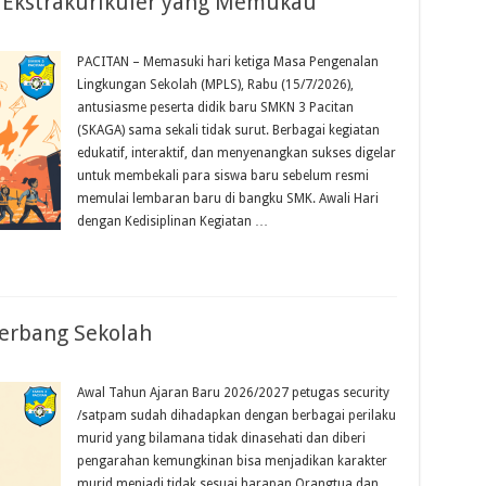
Ekstrakurikuler yang Memukau
PACITAN – Memasuki hari ketiga Masa Pengenalan
Lingkungan Sekolah (MPLS), Rabu (15/7/2026),
antusiasme peserta didik baru SMKN 3 Pacitan
(SKAGA) sama sekali tidak surut. Berbagai kegiatan
edukatif, interaktif, dan menyenangkan sukses digelar
untuk membekali para siswa baru sebelum resmi
memulai lembaran baru di bangku SMK. Awali Hari
dengan Kedisiplinan Kegiatan …
Gerbang Sekolah
Awal Tahun Ajaran Baru 2026/2027 petugas security
/satpam sudah dihadapkan dengan berbagai perilaku
murid yang bilamana tidak dinasehati dan diberi
pengarahan kemungkinan bisa menjadikan karakter
murid menjadi tidak sesuai harapan Orangtua dan