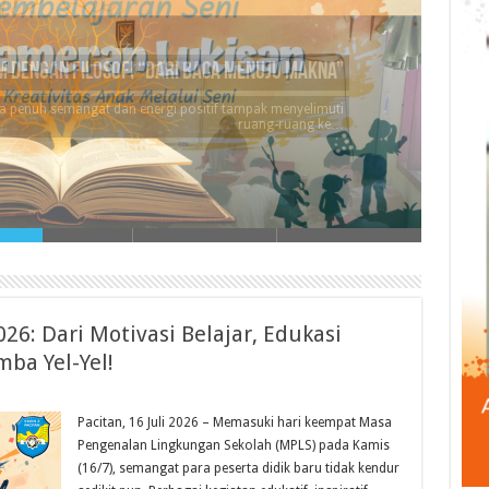
kisan untuk Meningkatkan Kreativitas Anak
dia pembelajaran yang mampu mengembangkan kepekaan
rasa, daya imajinasi,…
26: Dari Motivasi Belajar, Edukasi
ba Yel-Yel!
Pacitan, 16 Juli 2026 – Memasuki hari keempat Masa
Pengenalan Lingkungan Sekolah (MPLS) pada Kamis
(16/7), semangat para peserta didik baru tidak kendur