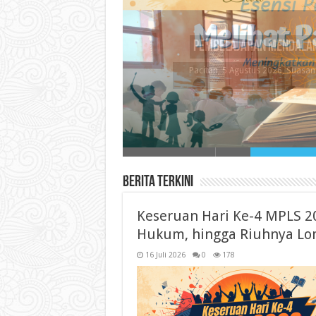
Melihat Pameran Lu
Seni merupakan salah satu me
Berita Terkini
Keseruan Hari Ke-4 MPLS 20
Hukum, hingga Riuhnya Lom
16 Juli 2026
0
178