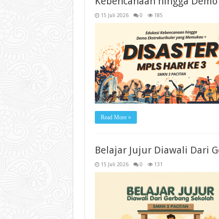
Kebencanaan hingga Demo 
15 Juli 2026
0
185
Read More »
Belajar Jujur Diawali Dari 
15 Juli 2026
0
131