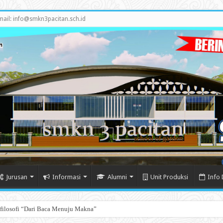
mail: info@smkn3pacitan.sch.id
Jurusan
Informasi
Alumni
Unit Produksi
Info