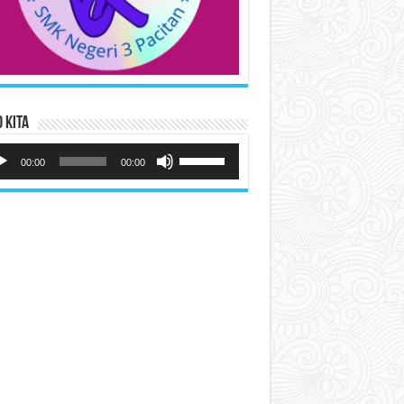
 Kita
utar
Gunakan
io
Anak
00:00
00:00
Panah
Atas/Bawah
untuk
menaikkan
atau
menurunkan
volume.