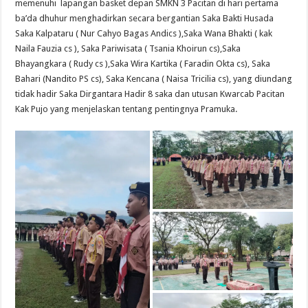
memenuhi lapangan basket depan SMKN 3 Pacitan di hari pertama
ba’da dhuhur menghadirkan secara bergantian Saka Bakti Husada
Saka Kalpataru ( Nur Cahyo Bagas Andics ),Saka Wana Bhakti ( kak
Naila Fauzia cs ), Saka Pariwisata ( Tsania Khoirun cs),Saka
Bhayangkara ( Rudy cs ),Saka Wira Kartika ( Faradin Okta cs), Saka
Bahari (Nandito PS cs), Saka Kencana ( Naisa Tricilia cs), yang diundang
tidak hadir Saka Dirgantara Hadir 8 saka dan utusan Kwarcab Pacitan
Kak Pujo yang menjelaskan tentang pentingnya Pramuka.