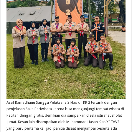
Asef Ramadhanu Sangga Pelaksana 3 klas x TKR 2 tertarik dengan
penjelasan Saka Pariwisata karena bisa mengunjungi tempat wisata di
Pacitan dengan gratis, demikian dia sampaikan disela istirahat sholat
Jumat. Kesan lain disampaikan oleh Muhammad Hasan Klas XI TAV2
yang baru pertama kali jadi panitia disaat menjumpai peserta ada