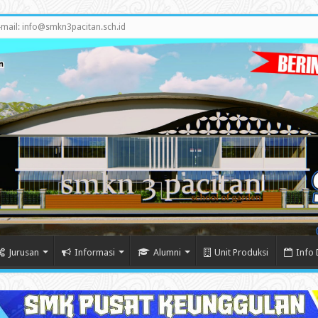
-mail: info@smkn3pacitan.sch.id
Jurusan
Informasi
Alumni
Unit Produksi
Info