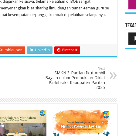
uk diajarkan ke siswa. Selama Pelatihan di BOE sangat
menyenangkan bisa sharing ilmu dengan teman-teman guru se
pat kesempatan terpanggil kembali di pelatihan selanjutnya.
Tekad
Pem
Aud
Stumbleupon
LinkedIn
Pinterest
Next
SMKN 3 Pacitan Ikut Ambil
Bagian dalam Pembukaan Diklat
Paskibraka Kabupaten Pacitan
2025