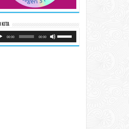
 Kita
utar
Gunakan
io
Anak
00:00
00:00
Panah
Atas/Bawah
untuk
menaikkan
atau
menurunkan
volume.