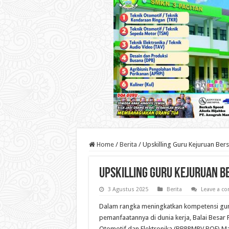
Home
/
Berita
/
Upskilling Guru Kejuruan Bers
Upskilling Guru Kejuruan B
3 Agustus 2025
Berita
Leave a c
Dalam rangka meningkatkan kompetensi gur
pemanfaatannya di dunia kerja, Balai Besa
Otomotif dan Elektronika (BBPPMPV BOE) Mal