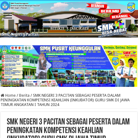
Home
/
Berita
/
SMK NEGERI 3 PACITAN SEBAGAI PESERTA DALAM
PENINGKATAN KOMPETENSI KEAHLIAN (INKUBATOR) GURU SMK DI JAWA
TIMUR ANGKATAN I TAHUN 2024
SMK NEGERI 3 PACITAN SEBAGAI PESERTA DALAM
PENINGKATAN KOMPETENSI KEAHLIAN