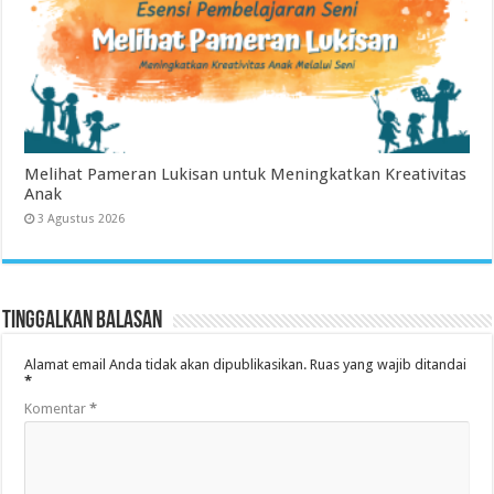
Melihat Pameran Lukisan untuk Meningkatkan Kreativitas
Anak
3 Agustus 2026
Tinggalkan Balasan
Alamat email Anda tidak akan dipublikasikan.
Ruas yang wajib ditandai
*
Komentar
*