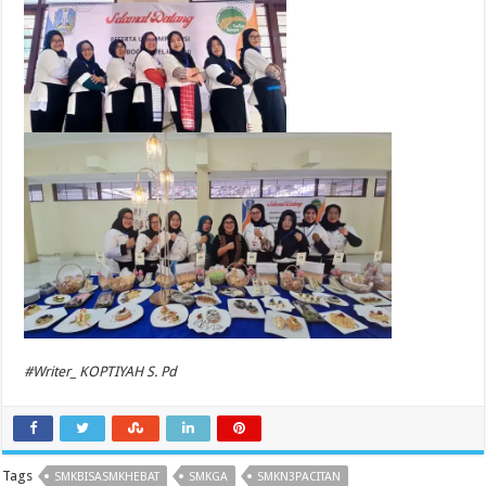
#Writer_ KOPTIYAH S. Pd
Tags
SMKBISASMKHEBAT
SMKGA
SMKN3PACITAN