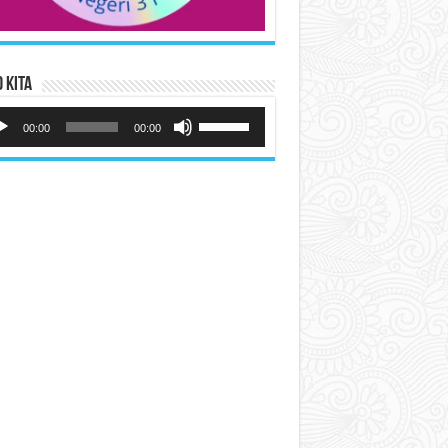
 Kita
utar
Gunakan
io
Anak
00:00
00:00
Panah
Atas/Bawah
untuk
menaikkan
atau
menurunkan
volume.