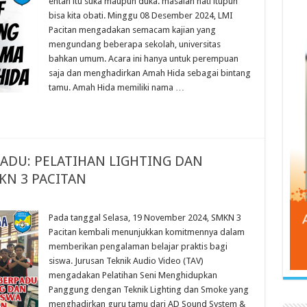
entah itu suka maupun duka. masalah hati itupun
bisa kita obati. Minggu 08 Desember 2024, LMI
Pacitan mengadakan semacam kajian yang
mengundang beberapa sekolah, universitas
bahkan umum. Acara ini hanya untuk perempuan
saja dan menghadirkan Amah Hida sebagai bintang
tamu. Amah Hida memiliki nama …
ADU: PELATIHAN LIGHTING DAN
KN 3 PACITAN
Pada tanggal Selasa, 19 November 2024, SMKN 3
Pacitan kembali menunjukkan komitmennya dalam
memberikan pengalaman belajar praktis bagi
siswa. Jurusan Teknik Audio Video (TAV)
mengadakan Pelatihan Seni Menghidupkan
Panggung dengan Teknik Lighting dan Smoke yang
menghadirkan guru tamu dari AD Sound System &