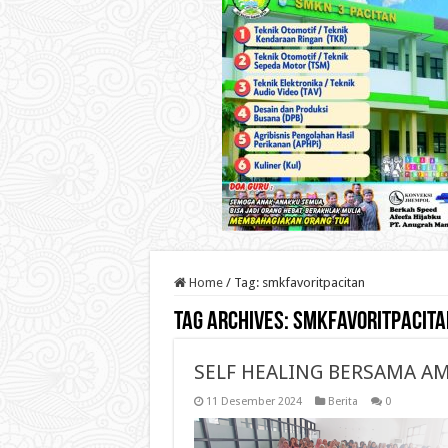
Home
/
Tag:
smkfavoritpacitan
Tag Archives:
smkfavoritpacita
SELF HEALING BERSAMA A
11 Desember 2024
Berita
0