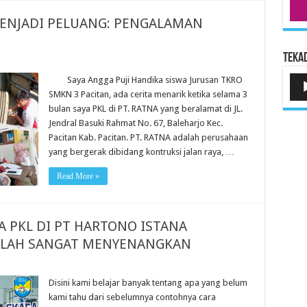
NJADI PELUANG: PENGALAMAN
Tekad
Pem
Saya Angga Puji Handika siswa Jurusan TKRO
Aud
SMKN 3 Pacitan, ada cerita menarik ketika selama 3
bulan saya PKL di PT. RATNA yang beralamat di JL.
Jendral Basuki Rahmat No. 67, Baleharjo Kec.
Pacitan Kab. Pacitan. PT. RATNA adalah perusahaan
yang bergerak dibidang kontruksi jalan raya, …
Read More »
 PKL DI PT HARTONO ISTANA
ALAH SANGAT MENYENANGKAN
Disini kami belajar banyak tentang apa yang belum
kami tahu dari sebelumnya contohnya cara