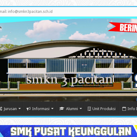
mail: info@smkn3pacitan.sch.id
Jurusan
Informasi
Alumni
Unit Produksi
Info