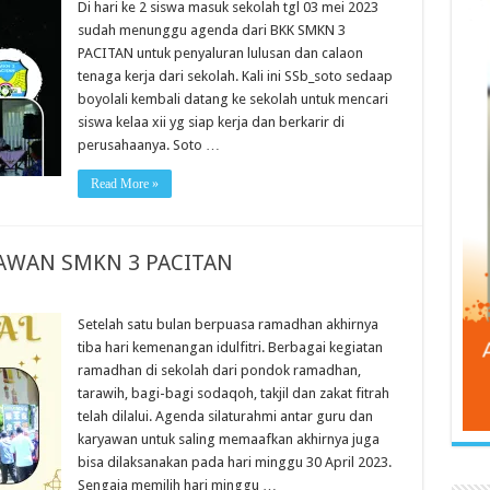
Di hari ke 2 siswa masuk sekolah tgl 03 mei 2023
sudah menunggu agenda dari BKK SMKN 3
PACITAN untuk penyaluran lulusan dan calaon
tenaga kerja dari sekolah. Kali ini SSb_soto sedaap
boyolali kembali datang ke sekolah untuk mencari
siswa kelaa xii yg siap kerja dan berkarir di
perusahaanya. Soto …
Read More »
YAWAN SMKN 3 PACITAN
Setelah satu bulan berpuasa ramadhan akhirnya
tiba hari kemenangan idulfitri. Berbagai kegiatan
ramadhan di sekolah dari pondok ramadhan,
tarawih, bagi-bagi sodaqoh, takjil dan zakat fitrah
telah dilalui. Agenda silaturahmi antar guru dan
karyawan untuk saling memaafkan akhirnya juga
bisa dilaksanakan pada hari minggu 30 April 2023.
Sengaja memilih hari minggu …