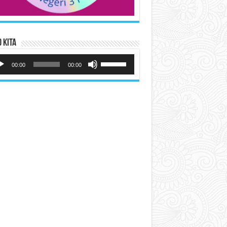
 Kita
utar
Gunakan
io
Anak
00:00
00:00
Panah
Atas/Bawah
untuk
menaikkan
atau
menurunkan
volume.