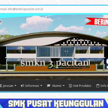
-mail: info@smkn3pacitan.sch.id
Jurusan
Informasi
Alumni
Unit Produksi
Info