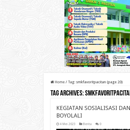
Home
/
Tag:
smkfavoritpacitan
(page 20)
Tag Archives:
smkfavoritpacita
KEGIATAN SOSIALISASI DA
BOYOLALI
4 Mei 2023
Berita
0