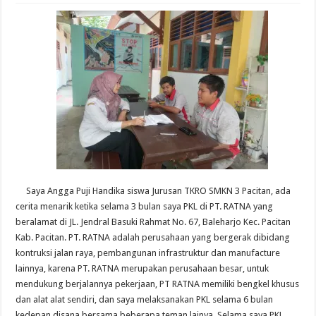
Saya Angga Puji Handika siswa Jurusan TKRO SMKN 3 Pacitan, ada
cerita menarik ketika selama 3 bulan saya PKL di PT. RATNA yang
beralamat di JL. Jendral Basuki Rahmat No. 67, Baleharjo Kec. Pacitan
Kab. Pacitan. PT. RATNA adalah perusahaan yang bergerak dibidang
kontruksi jalan raya, pembangunan infrastruktur dan manufacture
lainnya, karena PT. RATNA merupakan perusahaan besar, untuk
mendukung berjalannya pekerjaan, PT RATNA memiliki bengkel khusus
dan alat alat sendiri, dan saya melaksanakan PKL selama 6 bulan
kedepan disana bersama beberapa teman lainya. Selama saya PKL