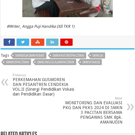
#Writer_ Angga Puji Handika (XII TKR 1)
Tags
SMKBISASMKHEBAT
SMKFAVORITPACITAN
SMKGA
SMKN3PACITAN
SMKUNGGULANPACITAN
SMKVOKASI
Previous
PERKEMAHAN GUSMOREN
DAN PESANTREN CENDEKIA
VOL.II (Sinergi Pendidikan Vokasi
dan Pendidikan Dasar)
Next
MONITORING DAN EVALUASI
PKG DAN PKKS 2024 DI SMKN
3 PACITAN BERSAMA
PENGAWAS SMK Bpk.
AMANUDIN
Related Articles