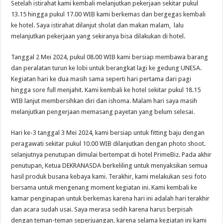
Setelah istirahat kami kembali melanjutkan pekerjaan sekitar pukul
13.15 hingga pukul 17.00 WIB kami berkemas dan bergegas kembali
ke hotel. Saya istirahat dilanjut sholat dan makan malam, lalu
melanjutkan pekerjaan yang sekiranya bisa dilakukan di hotel.
Tanggal 2 Mei 2024, pukul 08.00 WIB kami bersiap membawa barang
dan peralatan turun ke lobi untuk berangkat lagi ke gedung UNESA.
Kegiatan hari ke dua masih sama seperti hari pertama dari pagi
hingga sore full menjahit. Kami kembali ke hotel sekitar pukul 18.15
WIB lanjut membersihkan diri dan ishoma. Malam hari saya masih
melanjutkan pengerjaan memasang payetan yang belum selesai.
Hari ke-3 tanggal 3 Mei 2024, kami bersiap untuk fitting baju dengan
peragawati sekitar pukul 10.00 WIB dilanjutkan dengan photo shoot.
selanjutnya penutupan dimulai bertempat di hotel PrimeBiz. Pada akhir
penutupan, Ketua DEKRANASDA berkeliling untuk menyaksikan semua
hasil produk busana kebaya kami. Terakhir, kami melakukan sesi foto
bersama untuk mengenang moment kegiatan ini. Kami kembali ke
kamar penginapan untuk berkemas karena hari ini adalah hari terakhir
dan acara sudah usai. Saya merasa sedih karena harus berpisah
dengan teman-teman seperjuangan, karena selama kegiatan ini kami