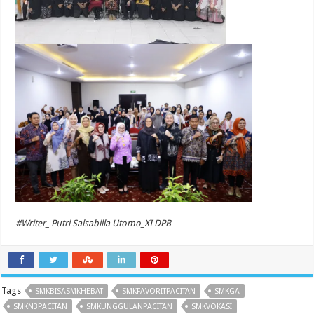
#Writer_ Putri Salsabilla Utomo_XI DPB
Tags
SMKBISASMKHEBAT
SMKFAVORITPACITAN
SMKGA
SMKN3PACITAN
SMKUNGGULANPACITAN
SMKVOKASI