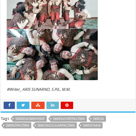
#Writer_ ARIS SUNARNO, S.Pd., M.M.
Tags
SMKBISASMKHEBAT
SMKFAVORITPACITAN
SMKGA
SMKN3PACITAN
SMKUNGGULANPACITAN
SMKVOKASI